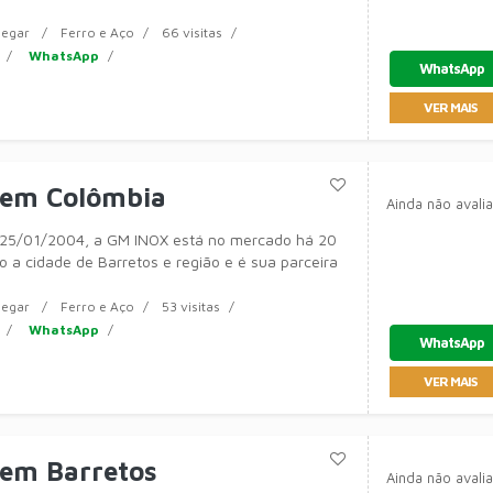
egar
Ferro e Aço
66 visitas
WhatsApp
WhatsApp
VER MAIS
 em Colômbia
Ainda não avali
25/01/2004, a GM INOX está no mercado há 20
 a cidade de Barretos e região e é sua parceira
egar
Ferro e Aço
53 visitas
WhatsApp
WhatsApp
VER MAIS
 em Barretos
Ainda não avali