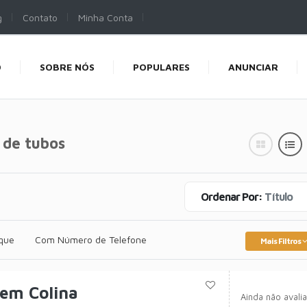
g
Contato
Minha Conta
O
SOBRE NÓS
POPULARES
ANUNCIAR
 de tubos
Ordenar Por:
Título
que
Com Número de Telefone
Mais Filtros
 em Colina
Ainda não avali