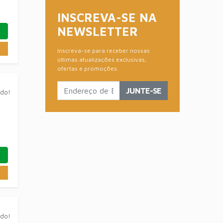
INSCREVA-SE NA
NEWSLETTER
Inscreva-se para receber nossas
últimas atualizações exclusivas,
ofertas e promoções.
JUNTE-SE
ado!
ado!