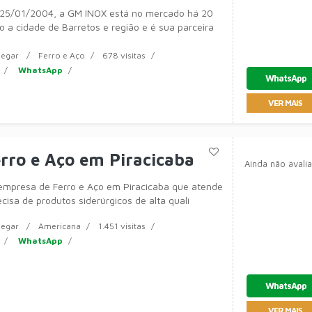
25/01/2004, a GM INOX está no mercado há 20
 a cidade de Barretos e região e é sua parceira
egar
Ferro e Aço
678 visitas
WhatsApp
WhatsApp
VER MAIS
erro e Aço em Piracicaba
Ainda não avali
 empresa de Ferro e Aço em Piracicaba que atende
cisa de produtos siderúrgicos de alta quali
egar
Americana
1.451 visitas
WhatsApp
WhatsApp
VER MAIS