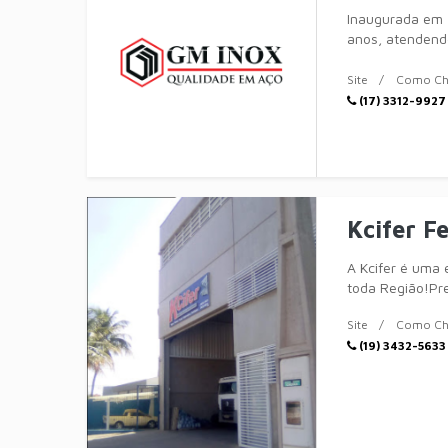
Inaugurada em 
anos, atendendo
completa em
Site
Como Ch
(17) 3312-9927
Kcifer F
A Kcifer é uma
toda Região!Pre
Site
Como Ch
(19) 3432-5633