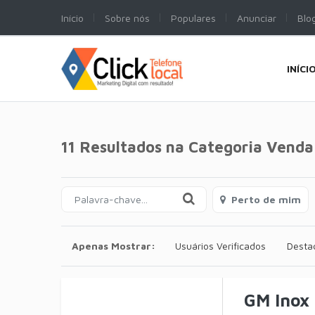
Início
Sobre nós
Populares
Anunciar
Blo
INÍCI
11 Resultados na Categoria
Venda
Perto de mim
Apenas Mostrar:
Usuários Verificados
Desta
GM Inox