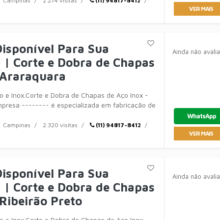
Campinas
2.274 visitas
(11) 94817-8412
VER MAIS
isponível Para Sua
Ainda não avali
| Corte e Dobra de Chapas
 Araraquara
 e Inox.Corte e Dobra de Chapas de Aço Inox -
presa -------- é especializada em fabricação de
amento
WhatsApp
Campinas
2.320 visitas
(11) 94817-8412
VER MAIS
isponível Para Sua
Ainda não avali
| Corte e Dobra de Chapas
Ribeirão Preto
 e Inox.Corte e Dobra de Chapas de Aço Inox -