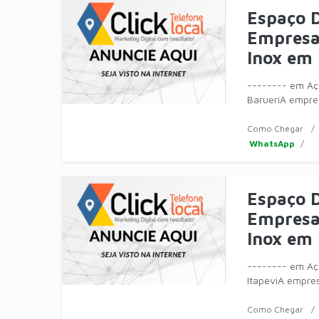
Espaço D
Empresa 
Inox em 
-------- em Aço
BarueriA empre
móveis, equipa
Como Chegar
WhatsApp
Espaço D
Empresa 
Inox em 
-------- em Aço
ItapeviA empres
móveis, equipa
Como Chegar