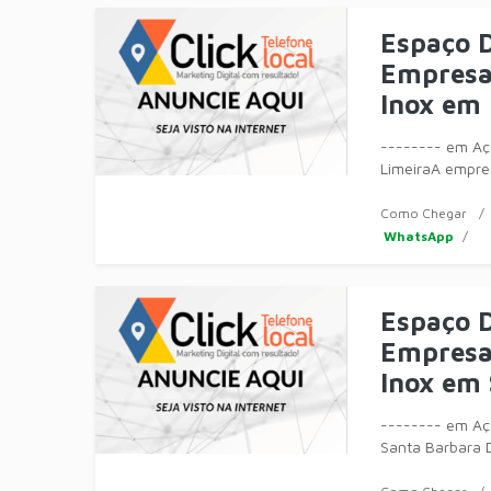
Espaço D
Empresa 
Inox em 
-------- em Aço
LimeiraA empre
móveis, equipa
Como Chegar
WhatsApp
Espaço D
Empresa 
Inox em 
-------- em Aço
Santa Barbara 
fabricação de m