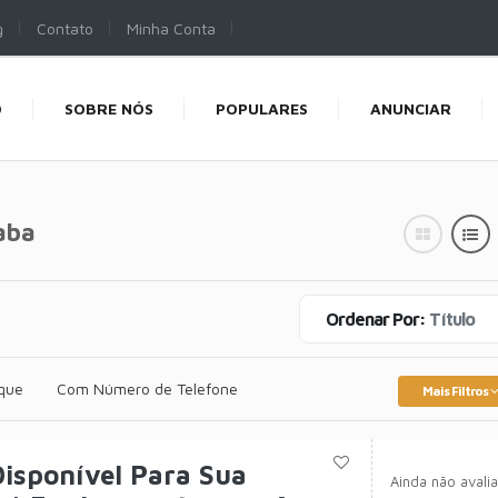
g
Contato
Minha Conta
O
SOBRE NÓS
POPULARES
ANUNCIAR
aba
Ordenar Por:
Título
que
Com Número de Telefone
Mais Filtros
isponível Para Sua
Ainda não avali