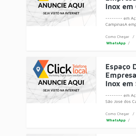
Inox em
-------- em Aço
CampinasA empr
móveis, equip
Como Chegar
WhatsApp
Espaço D
Empresa 
Inox em
-------- em Aço
São José dos C
fabricação de m
Como Chegar
WhatsApp