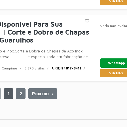
VER MAIS
isponível Para Sua
Ainda não avali
| Corte e Dobra de Chapas
 Guarulhos
 e Inox.Corte e Dobra de Chapas de Aço Inox -
resa -------- é especializada em fabricação de
amentos
WhatsApp
Campinas
2.270 visitas
(11) 94817-8412
VER MAIS
1
2
Próximo