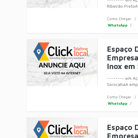
Ribeirão PretoA
de móveis, equ
Como Chegar
WhatsApp
Espaço D
Empresa 
Inox em
-------- em Aço
SorocabaA empr
móveis, equip
Como Chegar
WhatsApp
Espaço D
Empresa 