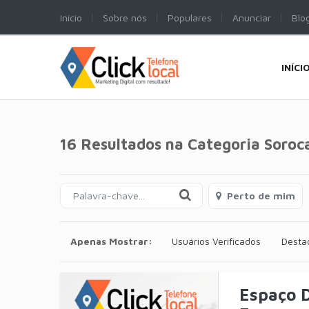
Início
Sobre nós
Populares
Anunciar
Blo
INÍCI
16 Resultados na Categoria
Soroc
Perto de mim
Apenas Mostrar:
Usuários Verificados
Desta
Espaço D