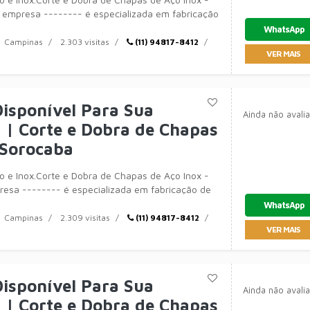
 empresa -------- é especializada em fabricação
ipa
WhatsApp
Campinas
2.303 visitas
(11) 94817-8412
VER MAIS
isponível Para Sua
Ainda não avali
| Corte e Dobra de Chapas
 Sorocaba
 e Inox.Corte e Dobra de Chapas de Aço Inox -
esa -------- é especializada em fabricação de
amentos
WhatsApp
Campinas
2.309 visitas
(11) 94817-8412
VER MAIS
isponível Para Sua
Ainda não avali
| Corte e Dobra de Chapas