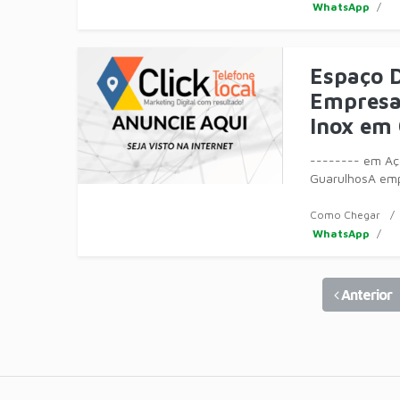
WhatsApp
Espaço D
Empresa 
Inox em
-------- em Aço
GuarulhosA emp
móveis, equip
Como Chegar
WhatsApp
Anterior