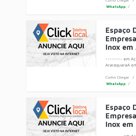
Como Chegar
WhatsApp
Espaço D
Empresa 
Inox em
-------- em Aço
AraraquaraA em
móveis, equip
Como Chegar
WhatsApp
Espaço D
Empresa 
Inox em 
-------- em Aço